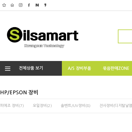
전체상품 보기
A/S 장비부품
묶음판매ZONE
HP/EPSON 장비
피에조 장비(7)
오일장비(2)
솔벤트/UV장비(8)
전사장비(디지탈날염기