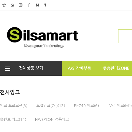
전체상품 보기
A/S 장비부품
묶음판매ZONE
전사잉크
잉크 프로모션(5)
오일잉크(OJ)(12)
FJ-740 잉크(6)
JV-4 잉크(Mim
솔벤트 잉크(14)
HP/EPSON 정품잉크