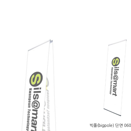
빅폴(bigpole) 단면
060