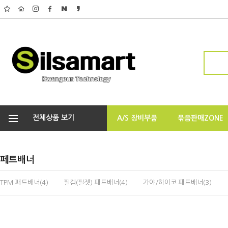
전체상품 보기
A/S 장비부품
묶음판매ZONE
페트배너
TPM 패트배너(4)
필켐(필젯) 패트배너(4)
가야/하이코 패트배너(3)