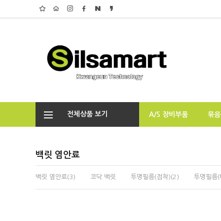
전체상품 보기
A/S 장비부품
묶음
백릿 염안료
백릿 염안료(3)
코닥 백릿
투명필름(점착)(2)
투명필름(