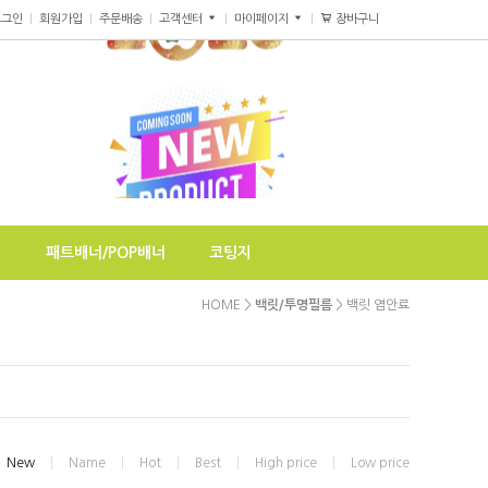
장바구니
0
로그인
회원가입
주문배송
고객센터
마이페이지
지
패트배너/POP배너
코팅지
HOME
>
백릿/투명필름
>
백릿 염안료
New
Name
Hot
Best
High price
Low price