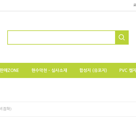
판매ZONE
현수막천 - 실사소재
합성지 (유포지)
PVC 켈
비점착)