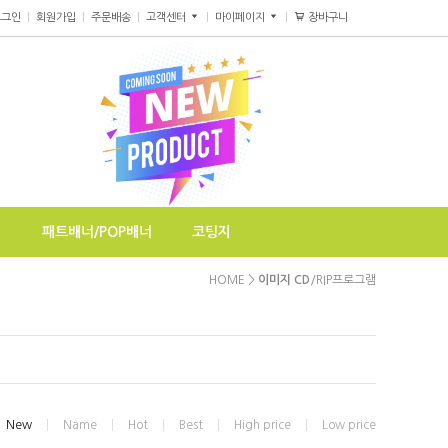
장바구니
0
로그인
회원가입
주문배송
고객센터
마이페이지
지
패트배너/POP배너
코팅지
HOME
>
이미지 CD
/RIP프로그램
New
Name
Hot
Best
High price
Low price