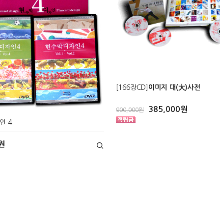
[166장CD]
이미지 대(大)사전
385,000원
900,000원
인 4
원