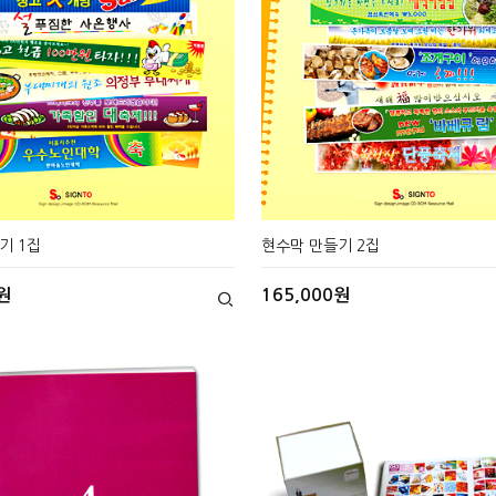
기 1집
현수막 만들기 2집
원
165,000원